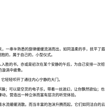
，一串🎯熟悉的旋律缓缓流淌而出，如同温柔的手，抚平了眉
拥抱的，属于自己的，小型仪式。
人入胜的书，亦或是初次在某个安静的午后，为自己安排一次彻
的漩涡中疲惫。
匙，它轻轻叩开了通往内心宁静的大门。
浮躁；可以是空灵的电子乐，带着一丝迷幻，让你飘然欲仙；也
律动，营造出一种立体而富有层次的听觉体验。
着水流缓缓消散。而当丰富的泡沫升腾而起，它们如同洁白的云