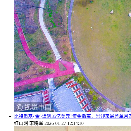
比特币基{金}遭遇35亿美元?资金撤离，恐迎来最差单月
红山网
宋晓军
2026-01-27 12:14:10